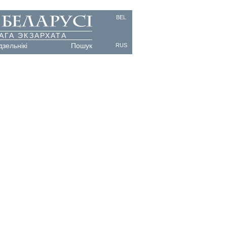
BEL
АГА ЭКЗАРХАТА
дзельнікі
Пошук
RUS