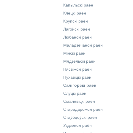
Капыльскі раён
Клецкі раён
Крупскі раён
Лагойскі раён
Любанскі раён
Маладзечанскі раён
Мінскі раён
Мядзельскі раён
Нясвіжскі раён
Пухавіцкі раён
Салігорскі раён
Слуцкі раён
Смалявіцкі раён
Старадарожскі раён
Стаўбцоўскі раён
Уздзенскі раён