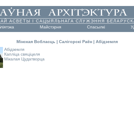
АЙ АСВЕТЫ І САЦЫЯЛЬНАГА СЛУЖЭННЯ БЕЛАРУСК
бліятэка
Майстэрня
Cпасылкі
У
Мінская Вобласць
|
Салігорскі Раён
|
Абідземля
Абідземля
Капліца свяціцеля
Мікалая Цудатворца