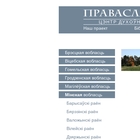
ЦЭНТР ДУХОЎН
Наш праект
Бі
Брэсцкая
вобласць
Віцебская
вобласць
Гомельская
вобласць
Гродзенская
вобласць
Магілёўская
вобласць
Мінская
вобласць
Барысаўскі раён
Бярэзінскі раён
Валожынскі раён
Вілейскі раён
Дзяржынскі раён