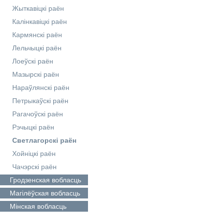
Жыткавіцкі раён
Калінкавіцкі раён
Кармянскі раён
Лельчыцкі раён
Лоеўскі раён
Мазырскі раён
Нараўлянскі раён
Петрыкаўскі раён
Рагачоўскі раён
Рэчыцкі раён
Светлагорскі раён
Хойніцкі раён
Чачэрскі раён
Гродзенская
вобласць
Магілёўская
вобласць
Мінская
вобласць