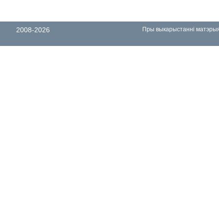
2008-2026
Пры выкарыстанні матэрыял