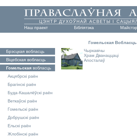
ЦЭНТР ДУХОЎНАЙ АСВЕТЫ І САЦЫЯ
Наш праект
Бібліятэка
Майстэ
Гомельская Вобласць
Чыркавічы
Брэсцкая
вобласць
Храм Дванаццаці
Віцебская
вобласць
Апосталаў
Гомельская
вобласць
Акцябрскі раён
Брагінскі раён
Буда-Кашалёўскі раён
Веткаўскі раён
Гомельскі раён
Добрушскі раён
Ельскі раён
Жлобінскі раён