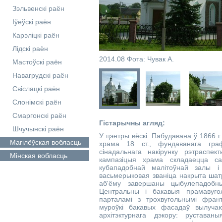
Зэльвенскі раён
Іўеўскі раён
Карэліцкі раён
Лідскі раён
2014.08 Фота: Чувак А.
Мастоўскі раён
Навагрудскі раён
Свіслацкі раён
Слонімскі раён
Смаргонскі раён
Гістарычны агляд:
Шчучынскі раён
У цэнтры вёскі. Пабудавана ў 1866 
Магілёўская
вобласць
храма 18 ст., фундаванага граф
сінадальнага накірунку рэтраспек
Мінская
вобласць
кампазіцыя храма складаецца са 
кубападобнай малітоўнай залы і 
васьмерыковая званіца накрыта шатр
аб'ёму завершаны цыбулепадобн
Центральны і бакавыя прамавуг
парталамі з трохвугольнымі фран
муроўкі бакавых фасадаў вылуча
архітэктурнага дэкору: руставан