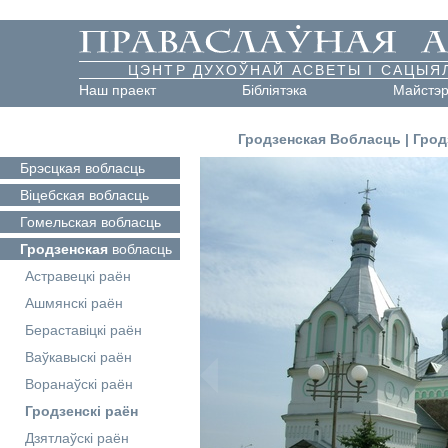
ЦЭНТР ДУХОЎНАЙ АСВЕТЫ І САЦЫЯ
Наш праект
Бібліятэка
Майстэ
Гродзенская Вобласць
|
Грод
Брэсцкая
вобласць
Віцебская
вобласць
Гомельская
вобласць
Гродзенская
вобласць
Астравецкі раён
Ашмянскі раён
Бераставіцкі раён
Ваўкавыскі раён
Воранаўскі раён
Гродзенскі раён
Дзятлаўскі раён