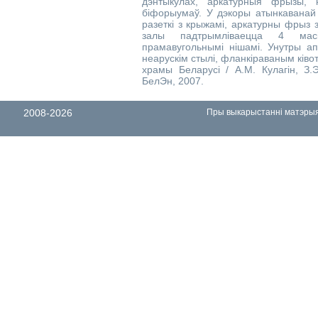
дэнтыкулах, аркатурныя фрызы, 
біфорыумаў. У дэкоры атынкаванай 
разеткі з крыжамі, аркатурны фрыз з
залы падтрымліваецца 4 масі
прамавугольнымі нішамі. Унутры ап
неарускім стылі, фланкіраваным ківо
храмы Беларусі / А.М. Кулагін, З.Э
БелЭн, 2007.
2008-2026
Пры выкарыстанні матэрыял