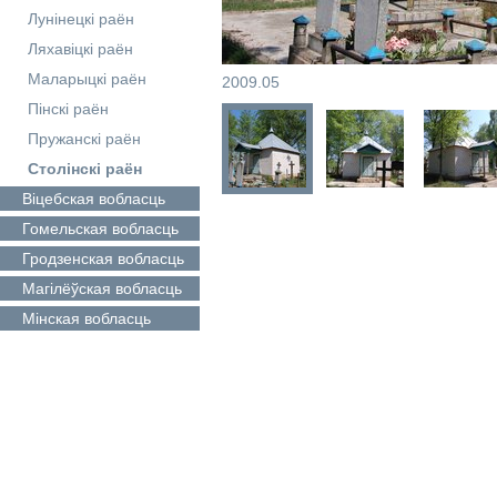
Лунінецкі раён
Ляхавіцкі раён
Маларыцкі раён
2009.05
Пінскі раён
Пружанскі раён
Столінскі раён
Віцебская
вобласць
Гомельская
вобласць
Гродзенская
вобласць
Магілёўская
вобласць
Мінская
вобласць