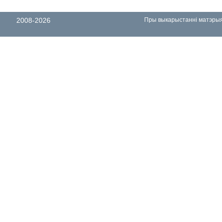
2008-2026
Пры выкарыстанні матэрыял