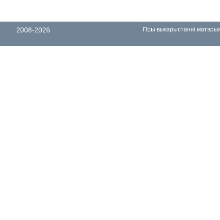
2008-2026
Пры выкарыстанні матэрыял