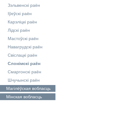
Зэльвенскі раён
Іўеўскі раён
Карэліцкі раён
Лідскі раён
Мастоўскі раён
Навагрудскі раён
Свіслацкі раён
Слонімскі раён
Смаргонскі раён
Шчучынскі раён
Магілёўская
вобласць
Мінская
вобласць