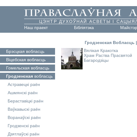
ЦЭНТР ДУХОЎНАЙ АСВЕТЫ І САЦЫЯ
Наш праект
Бібліятэка
Майстэ
Гродзенская Вобласць
Вялікая Кракотка
Брэсцкая
вобласць
Храм Раства Прасвятой
Віцебская
вобласць
Багародзіцы
Гомельская
вобласць
Гродзенская
вобласць
Астравецкі раён
Ашмянскі раён
Бераставіцкі раён
Ваўкавыскі раён
Воранаўскі раён
Гродзенскі раён
Дзятлаўскі раён