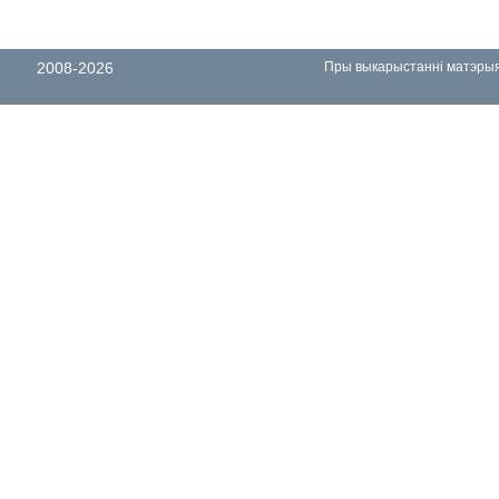
2008-2026
Пры выкарыстанні матэрыял