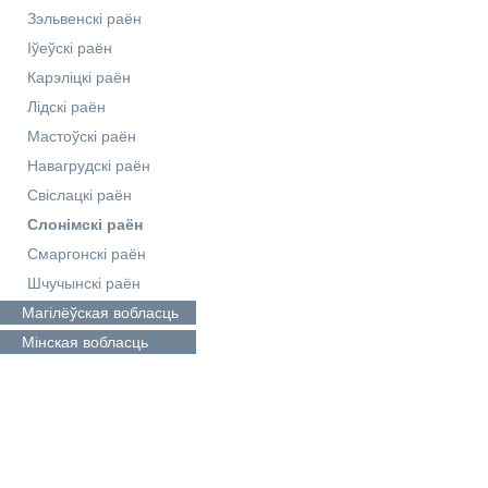
Зэльвенскі раён
Іўеўскі раён
Карэліцкі раён
Лідскі раён
Мастоўскі раён
Навагрудскі раён
Свіслацкі раён
Слонімскі раён
Смаргонскі раён
Шчучынскі раён
Магілёўская
вобласць
Мінская
вобласць