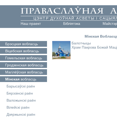
ЦЭНТР ДУХОЎНАЙ АСВЕТЫ І САЦЫЯ
Наш праект
Бібліятэка
Майстэ
Мінская Вобласц
Балотчыцы
Брэсцкая
вобласць
Храм Пакрова Божай Мац
Віцебская
вобласць
Гомельская
вобласць
Гродзенская
вобласць
Магілёўская
вобласць
Мінская
вобласць
Барысаўскі раён
Бярэзінскі раён
Валожынскі раён
Вілейскі раён
Дзяржынскі раён