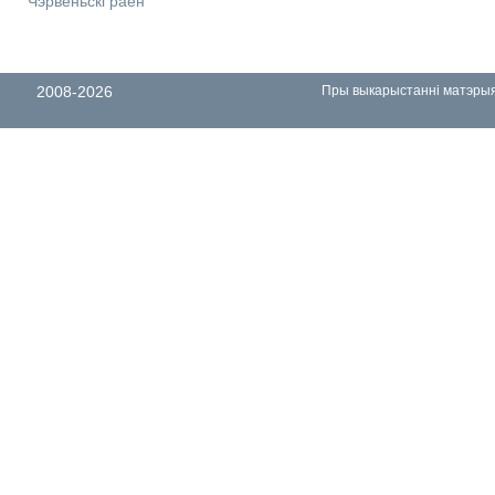
Чэрвеньскі раён
2008-2026
Пры выкарыстанні матэрыял