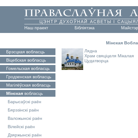
ЦЭНТР ДУХОЎНАЙ АСВЕТЫ І САЦЫЯ
Наш праект
Бібліятэка
Майстэ
Мінская Вобл
Лядна
Брэсцкая
вобласць
Храм свяціцеля Мікалая
Віцебская
вобласць
Цудатворца
Гомельская
вобласць
Гродзенская
вобласць
Магілёўская
вобласць
Мінская
вобласць
Барысаўскі раён
Бярэзінскі раён
Валожынскі раён
Вілейскі раён
Дзяржынскі раён