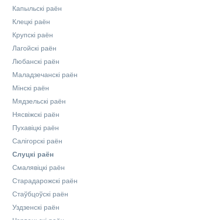
Капыльскі раён
Клецкі раён
Крупскі раён
Лагойскі раён
Любанскі раён
Маладзечанскі раён
Мінскі раён
Мядзельскі раён
Нясвіжскі раён
Пухавіцкі раён
Салігорскі раён
Слуцкі раён
Смалявіцкі раён
Старадарожскі раён
Стаўбцоўскі раён
Уздзенскі раён