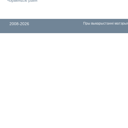
Чэрвеньскі раён
2008-2026
Пры выкарыстанні матэрыял