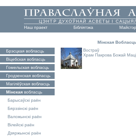
ЦЭНТР ДУХОЎНАЙ АСВЕТЫ І САЦЫЯ
Наш праект
Бібліятэка
Майстэ
Мінская Вобласц
Востраў
Брэсцкая
вобласць
Храм Пакрова Божай Мац
Віцебская
вобласць
Гомельская
вобласць
Гродзенская
вобласць
Магілёўская
вобласць
Мінская
вобласць
Барысаўскі раён
Бярэзінскі раён
Валожынскі раён
Вілейскі раён
Дзяржынскі раён