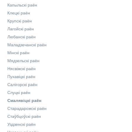
Капыльскі раён
Клецкі раён
Крупскі раён
Лагойскі раён
Любанскі раён
Маладзечанскі раён
Мінскі раён
Мядзельскі раён
Нясвіжскі раён
Пухавіцкі раён
Салігорскі раён
Слуцкі раён
Смалявіцкі раён
Старадарожскі раён
Стаўбцоўскі раён
Уздзенскі раён