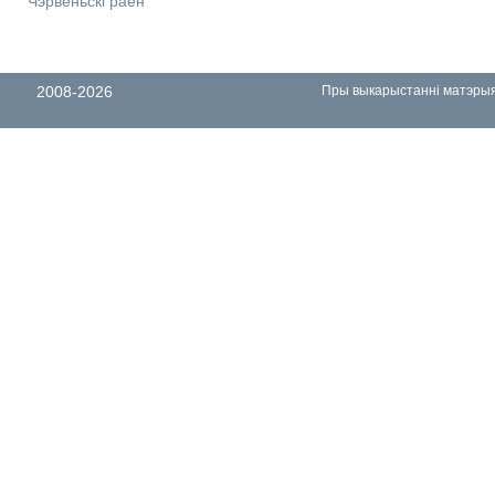
Чэрвеньскі раён
2008-2026
Пры выкарыстанні матэрыял