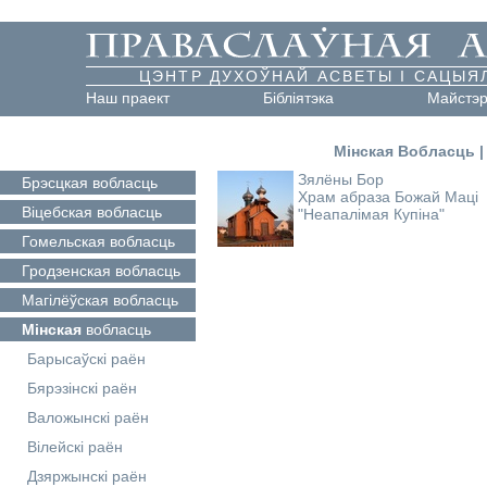
ЦЭНТР ДУХОЎНАЙ АСВЕТЫ І САЦЫЯ
Наш праект
Бібліятэка
Майстэ
Мінская Вобласць
Зялёны Бор
Брэсцкая
вобласць
Храм абраза Божай Маці
Віцебская
вобласць
"Неапалімая Купіна"
Гомельская
вобласць
Гродзенская
вобласць
Магілёўская
вобласць
Мінская
вобласць
Барысаўскі раён
Бярэзінскі раён
Валожынскі раён
Вілейскі раён
Дзяржынскі раён