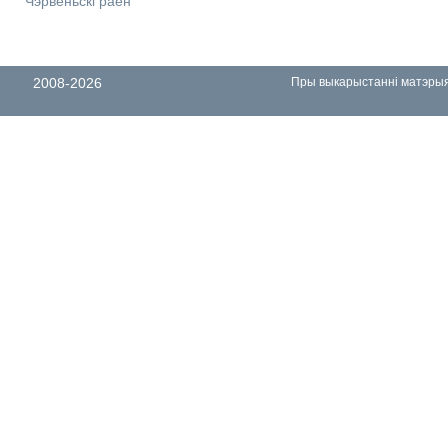
Чэрвеньскі раён
2008-2026
Пры выкарыстанні матэрыял