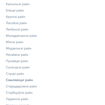
Капыльскі раён
Клецкі раён
Крупскі раён
Лагойскі раён
Любанскі раён
Маладзечанскі раён
Мінскі раён
Мядзельскі раён
Нясвіжскі раён
Пухавіцкі раён
Салігорскі раён
Слуцкі раён
Смалявіцкі раён
Старадарожскі раён
Стаўбцоўскі раён
Уздзенскі раён