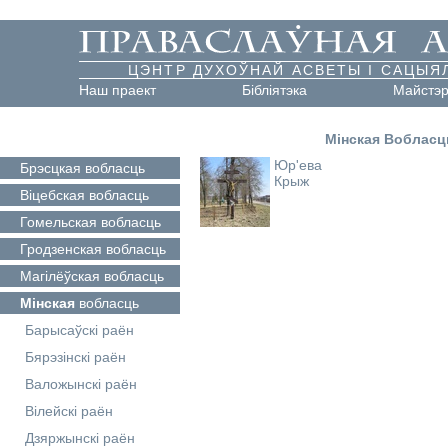
ЦЭНТР ДУХОЎНАЙ АСВЕТЫ І САЦЫЯ
Наш праект
Бібліятэка
Майстэ
Мінская Вобласц
Юр'ева
Брэсцкая
вобласць
Крыж
Віцебская
вобласць
Гомельская
вобласць
Гродзенская
вобласць
Магілёўская
вобласць
Мінская
вобласць
Барысаўскі раён
Бярэзінскі раён
Валожынскі раён
Вілейскі раён
Дзяржынскі раён