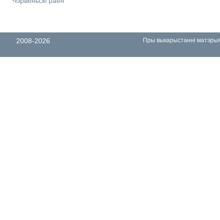
Чэрвеньскі раён
2008-2026
Пры выкарыстанні матэрыял