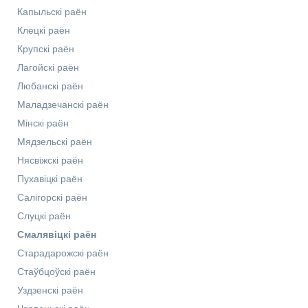
Капыльскі раён
Клецкі раён
Крупскі раён
Лагойскі раён
Любанскі раён
Маладзечанскі раён
Мінскі раён
Мядзельскі раён
Нясвіжскі раён
Пухавіцкі раён
Салігорскі раён
Слуцкі раён
Смалявіцкі раён
Старадарожскі раён
Стаўбцоўскі раён
Уздзенскі раён