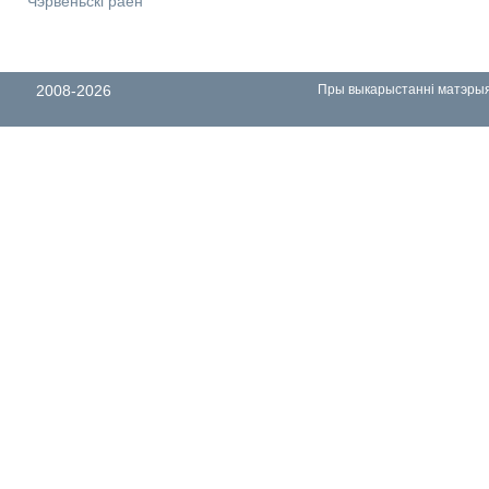
Чэрвеньскі раён
2008-2026
Пры выкарыстанні матэрыял