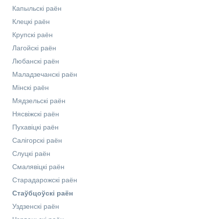
Капыльскі раён
Клецкі раён
Крупскі раён
Лагойскі раён
Любанскі раён
Маладзечанскі раён
Мінскі раён
Мядзельскі раён
Нясвіжскі раён
Пухавіцкі раён
Салігорскі раён
Слуцкі раён
Смалявіцкі раён
Старадарожскі раён
Стаўбцоўскі раён
Уздзенскі раён