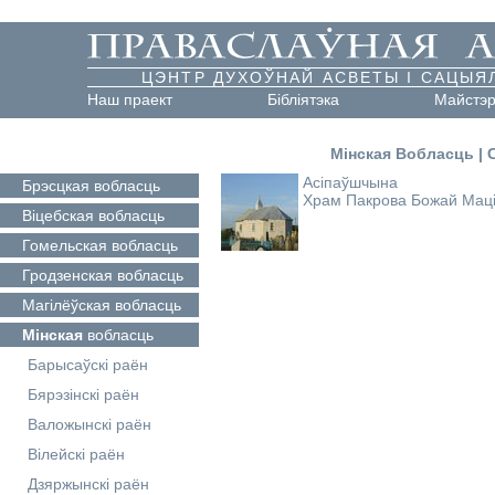
ЦЭНТР ДУХОЎНАЙ АСВЕТЫ І САЦЫЯ
Наш праект
Бібліятэка
Майстэ
Мінская Вобласць
|
Асіпаўшчына
Брэсцкая
вобласць
Храм Пакрова Божай Мац
Віцебская
вобласць
Гомельская
вобласць
Гродзенская
вобласць
Магілёўская
вобласць
Мінская
вобласць
Барысаўскі раён
Бярэзінскі раён
Валожынскі раён
Вілейскі раён
Дзяржынскі раён