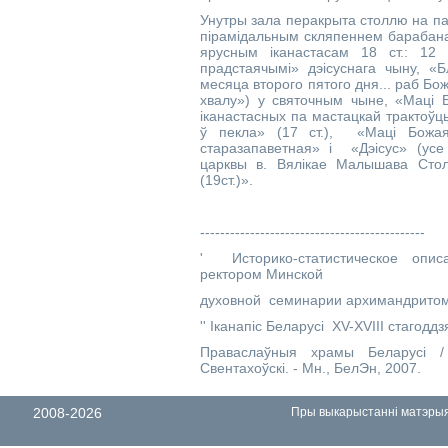
Унутры зала перакрыта столлю на п
пірамідальным скляпеннем барабана
ярусным іканастасам 18 ст.: 12 
прадстаячымі» дэісуснага чыну, «Б
месяца второго пятого дня... раб Б
хвалу») у святочным чыне, «Маці 
іканастасных па мастацкай тракто
ў пекла» (17 ст.), «Маці Божая А
старазапаветная» і «Дэісус» (усе 
царквы в. Вялікае Малышава Стол
(19ст.)».
---------------------------------------------
' Историко-статистическое опис
ректором Минской
духовной семинарии архимандритом 
'' Іканапіс Беларусі XV-XVIII стагоддз
Праваслаўныя храмы Беларусі / А
Свентахоўскі. - Мн., БелЭн, 2007.
2008-2026
Пры выкарыстанні матэрыял