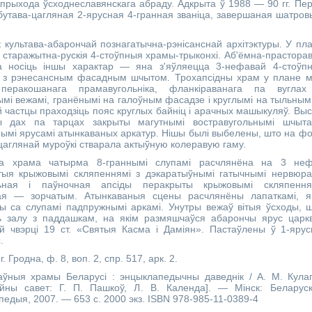
прыхода ўсходнеславянскага абраду. Адкрыта ў 1988 — 90 гг. Пе
утава-цагляная 2-ярусная 4-гранная званіца, завершаная шатро
ультава-абарончай познагатычна-рэнісанснай архітэктуры. У пл
 старажытна-рускія 4-стоўпныя храмы-трыконхі. Аб'ёмна-прастора
ра носіць іншы характар — яна з'яўляецца 3-нефавай 4-стоўп
ай з рэнесансным фасадным шчытом. Трохапсідны храм у плане 
перакошанага прамавугольніка, фланкіраванага па вуглах
мі вежамі, гранёнымі на галоўным фасадзе і круглымі на тыльным
й частцы праходзіць пояс круглых байніц і арачных машыкуляў. Выс
ны дах па тарцах закрыты магутнымі востравугольнымі шчыта
ымі ярусамі атынкаваных аркатур. Нішы былі выбелены, што на ф
аглянай муроўкі стварала актыўную колеравую гаму.
рама чатырма 8-граннымі слупамі расчлянёна на 3 неф
тыя крыжовымі скляпеннямі з дэкаратыўнымі гатычнымі нервюра
ьная і паўночная апсіды перакрыты крыжовымі скляпенням
ая — зорчатым. Атынкаваныя сцены расчлянёны лапаткамі, я
ы са слупамі падпружнымі аркамі. Унутры вежаў вітыя ўсходы, 
ь залу з паддашкам, на якім размяшчаўся абарончы ярус царк
й чвэрці 19 ст. «Святыя Касма і Даміян». Пастаўлены ў 1-яру
.
г. Гродна, ф. 8, воп. 2, спр. 517, арк. 2.
ўныя храмы Беларусі : энцыклапедычны даведнік / А. М. Кулаг
ыйны савет: Г. П. Пашкоў, Л. В. Календа]. — Мінск: Беларус
едыя, 2007. — 653 с. 2000 экз.
ISBN 978-985-11-0389-4