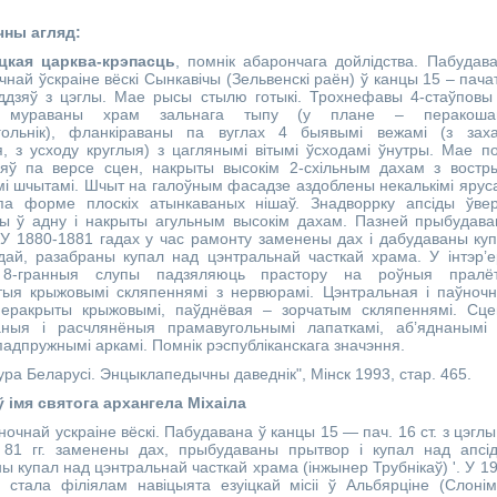
чны агляд:
цкая царква-крэпасць
, помнік абарончага дойлідства. Пабудав
чнай ўскраіне вёскі Сынкавічы (Зельвенскі раён) ў канцы 15 – пача
ддзяў з цэглы. Мае рысы стылю готыкі. Трохнефавы 4-стаўповы
ы мураваны храм зальнага тыпу (у плане – перакоша
гольнік), фланкіраваны па вуглах 4 быявымі вежамі (з зах
, з усходу круглыя) з цаглянымі вітымі ўсходамі ўнутры. Мае п
яў па версе сцен, накрыты высокім 2-схільным дахам з востр
і шчытамі. Шчыт на галоўным фасадзе аздоблены некалькімі ярус
па форме плоскіх атынкаваных нішаў. Знадворрку апсіды ўве
ны ў адну і накрыты агульным высокім дахам. Пазней прыбудав
 У 1880-1881 гадах у час рамонту заменены дах і дабудаваны ку
дай, разабраны купал над цэнтральнай часткай храма. У інтэр’
8-гранныя слупы падзяляюць прастору на роўныя пралёт
тыя крыжовымі скляпеннямі з нервюрамі. Цэнтральная і паўноч
перакрыты крыжовымі, паўднёвая – зорчатым скляпеннямі. Сц
аныя і расчлянёныя прамавугольнымі лапаткамі, аб’яднанымі
падпружнымі аркамі. Помнік рэспубліканскага значэння.
тура Беларусі. Энцыклапедычны даведнік", Мінск 1993, стар. 465.
 імя святога архангела Міхаіла
чнай ускраіне вёскі. Пабудавана ў канцы 15 — пач. 16 ст. з цэглы
81 гг. заменены дах, прыбудаваны прытвор і купал над апсі
ы купал над цэнтральнай часткай храма (інжынер Трубнікаў) '. У 1
а стала філіялам навіцыята езуіцкай місіі ў Альбярціне (Слонім