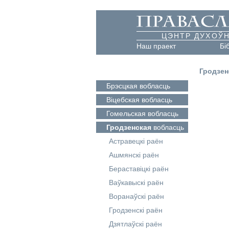
ЦЭНТР ДУХОЎН
Наш праект
Бі
Гродзен
Брэсцкая
вобласць
Віцебская
вобласць
Гомельская
вобласць
Гродзенская
вобласць
Астравецкі раён
Ашмянскі раён
Бераставіцкі раён
Ваўкавыскі раён
Воранаўскі раён
Гродзенскі раён
Дзятлаўскі раён