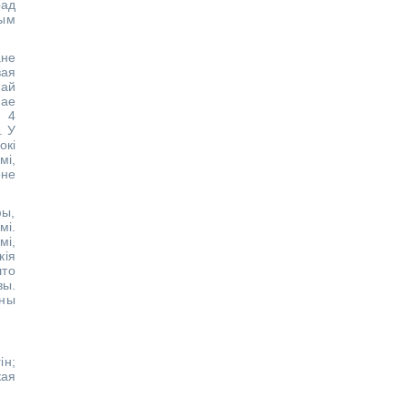
рад
вым
ане
вая
най
мае
 4
. У
окі
мі,
оне
ы,
мі.
і,
кія
што
вы.
сны
ін;
кая