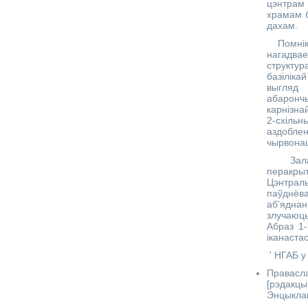
цэнтрам 
храмам б
дахам.
Помнік к
нагадвае
структу
базілік
выгляд 
абарончы
карнізна
2-схіль
аздоблен
чырвонац
Зала х
перакры
Цэнтрал
паўднёв
аб'яднан
злучаюц
Абраз 1-
іканастас
' НГАБ у 
Правасла
[рэдакц
Энцыклап