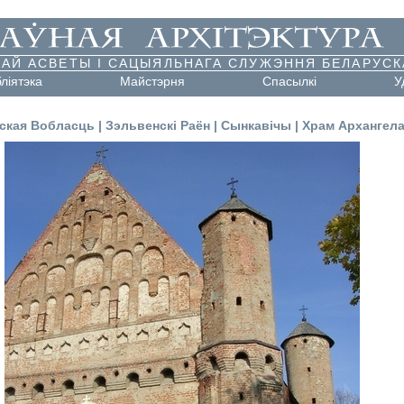
АЙ АСВЕТЫ І САЦЫЯЛЬНАГА СЛУЖЭННЯ БЕЛАРУСК
бліятэка
Майстэрня
Cпасылкі
У
ская Вобласць
|
Зэльвенскі Раён
|
Сынкавічы
|
Храм Архангела