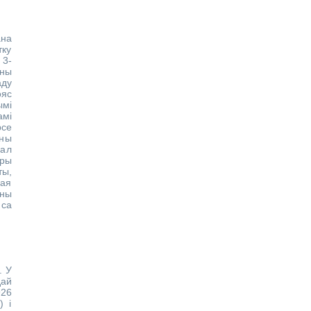
ана
тку
 3-
ны
аду
ояс
ымі
амі
рсе
аны
пал
еры
ы,
ная
ены
 са
. У
дай
926
) і