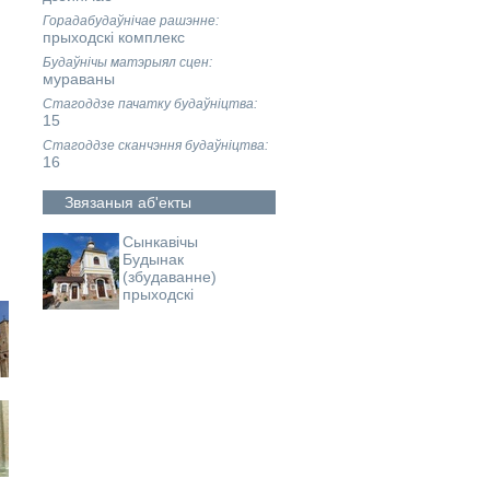
Горадабудаўнічае рашэнне
прыходскі комплекс
Будаўнічы матэрыял сцен
мураваны
Стагоддзе пачатку будаўніцтва
15
Стагоддзе сканчэння будаўніцтва
16
Звязаныя аб'екты
Сынкавічы
Будынак
(збудаванне)
прыходскі