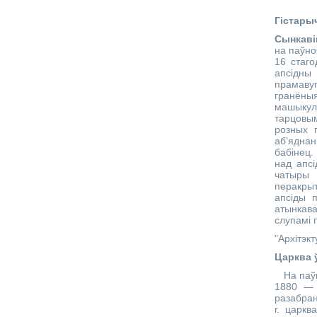
Гістары
Сынкаві
на паўно
16 стаго
апсідн
прамаву
гранёныя
машыкул
тарцовым
розных 
аб’ядна
бабінец.
над апсі
чатыры 
перакры
апсіды 
атынкав
слупамі 
"Архітэк
Царква ў
На паўно
1880 — 
разабран
г. царкв