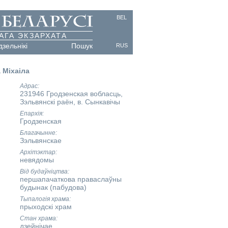
BEL
АГА ЭКЗАРХАТА
дзельнікі
Пошук
RUS
 Міхаіла
Адрас
231946 Гродзенская вобласць,
Зэльвянскі раён, в. Сынкавічы
Епархія
Гродзенская
Благачынне
Зэльвянскае
Архітэктар
невядомы
Від будаўніцтва
першапачаткова праваслаўны
будынак (пабудова)
Тыпалогія храма
прыходскі храм
Стан храма
дзейнічае