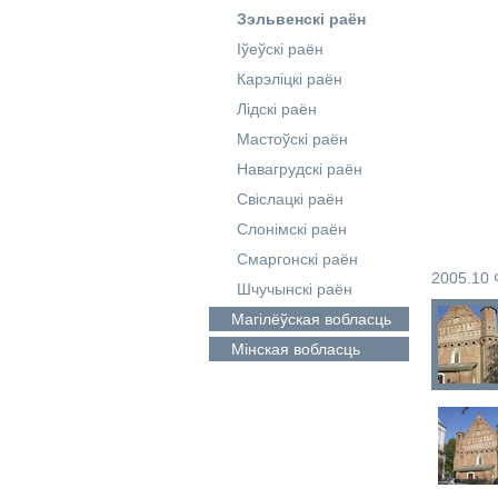
Зэльвенскі раён
Іўеўскі раён
Карэліцкі раён
Лідскі раён
Мастоўскі раён
Навагрудскі раён
Свіслацкі раён
Слонімскі раён
Смаргонскі раён
2005.10 
Шчучынскі раён
Магілёўская
вобласць
Мінская
вобласць