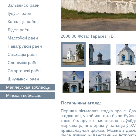
Зэльвенскі раён
Іўеўскі раён
Карэліцкі раён
Лідскі раён
2008.08 Фота: Тарасевіч В.
Мастоўскі раён
Навагрудскі раён
Свіслацкі раён
Слонімскі раён
Смаргонскі раён
Шчучынскі раён
Магілёўская
вобласць
Мінская
вобласць
Гістарычны агляд:
Першая пісьмовая згадка пра с. Дв
згадвання
, у той час гэта было буйн
такіх беларускіх мястэчках заўсёд
меркаваць
, што храм
у палацы ў ХV
праваслаўная
царква
. 
Можна з дакл
была дзякуючы Канстанціну Астрожска