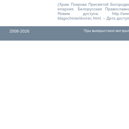
(Храм Покрова Пресвятой Богородицы
епархия. Белорусская Православна
Режим доступа: http://www.eparhi
blagochinie/dvorec.html. – Дата доступ
2008-2026
Пры выкарыстанні матэрыял