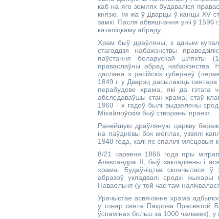
каб на яго землях будаваліся права
князю.
Ім
жа ў Дварцы ў канцы
X
V
с
замкі
. 
Пасля абвяшчэння
уніі
ў
1596 г
каталіцкаму абраду.
Храм
быў драўляны
, з
адным купа
стагоддзя набажэнствы
праводзілі
паўстання
беларускай шляхты
(
праваслаўны абрад набажэнства.
Н
даслана
з расійскіх
губерняў
(пера
1849 г. у Дварэц
дасылаюць
святара
перабудове
храма
, які да гэтага 
абследаваўшы
стан
храма, стаў кла
1960
 - 
х гадоў былі выдзелены сродк
Міхайлоўскім быў створаны праект.
Ранейшую
драўляную
царкву
бераж
на паўднёвы бок могілак, узвялі капл
1948 года, калі яе спалілі мясцовыя
8/21
чэрвеня
1866 года пры мітрап
Аляксандра II, быў закладзены і ас
храма.
Будаўніцтва
скончылася
ў
абразоў укладвалі сродкі жыхары п
Наваельня (у той час там налічвалася
Урачыстае
асвячэнне
храма
адбыло
у гонар свята Пакрова Прасвятой Ба
ўспамінах больш за 1000 чалавек), у 