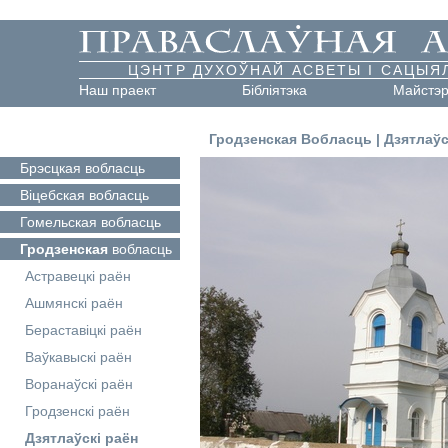
ЦЭНТР ДУХОЎНАЙ АСВЕТЫ І САЦЫЯ
Наш праект
Бібліятэка
Майстэ
Гродзенская Вобласць
|
Дзятлаўс
Брэсцкая
вобласць
Віцебская
вобласць
Гомельская
вобласць
Гродзенская
вобласць
Астравецкі раён
Ашмянскі раён
Бераставіцкі раён
Ваўкавыскі раён
Воранаўскі раён
Гродзенскі раён
Дзятлаўскі раён