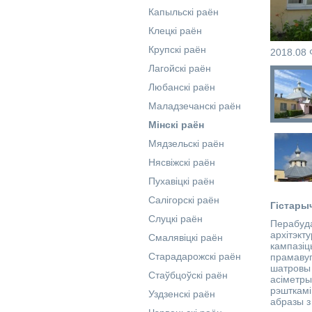
Капыльскі раён
Клецкі раён
Крупскі раён
2018.08 
Лагойскі раён
Любанскі раён
Маладзечанскі раён
Мінскі раён
Мядзельскі раён
Нясвіжскі раён
Пухавіцкі раён
Салігорскі раён
Гістары
Слуцкі раён
Перабуд
архітэк
Смалявіцкі раён
кампазіц
Старадарожскі раён
прамавуг
шатровы
Стаўбцоўскі раён
асіметры
рэшткамі
Уздзенскі раён
абразы з