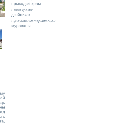
прыходскі храм
Стан храма
дзейнічае
Будаўнічы матэрыял сцен
мураваны
аму
вай
сць
нны
над
ы с
га,