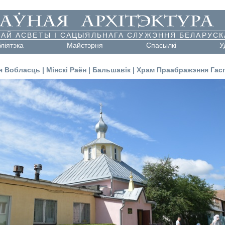
АЙ АСВЕТЫ І САЦЫЯЛЬНАГА СЛУЖЭННЯ БЕЛАРУСК
бліятэка
Майстэрня
Cпасылкі
У
я Вобласць
|
Мінскі Раён
|
Бальшавік
|
Храм Праабражэння Гас