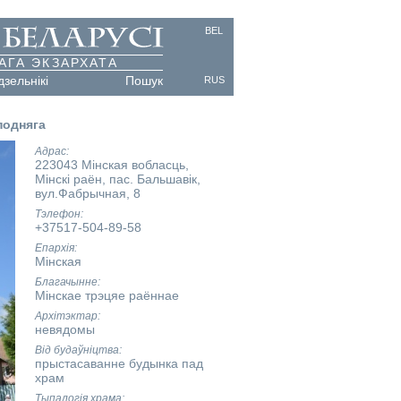
BEL
АГА ЭКЗАРХАТА
дзельнікі
Пошук
RUS
подняга
Адрас
223043 Мінская вобласць,
Мінскі раён, пас. Бальшавік,
вул.Фабрычная, 8
Тэлефон
+37517-504-89-58
Епархія
Мінская
Благачынне
Мінскае трэцяе раённае
Архітэктар
невядомы
Від будаўніцтва
прыстасаванне будынка пад
храм
Тыпалогія храма