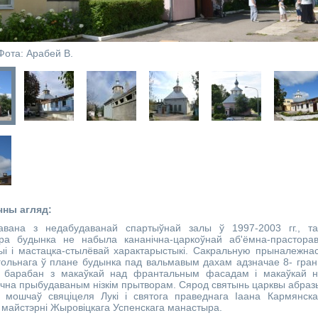
Фота: Арабей В.
чны агляд:
авана з недабудаванай спартыўнай залы ў 1997-2003 гг., т
тура будынка не набыла кананічна-царкоўнай аб'ёмна-прастора
ыі і мастацка-стылёвай характарыстыкі. Сакральную прыналежна
ольнага ў плане будынка пад вальмавым дахам адзначае 8- гра
 барабан з макаўкай над франтальным фасадам і макаўкай 
чна прыбудаваным нізкім прытворам. Сярод святынь царквы абраз
 мошчаў свяціцеля Лукі і святога праведнага Іаана Кармянска
 майстэрні Жыровіцкага Успенскага манастыра.