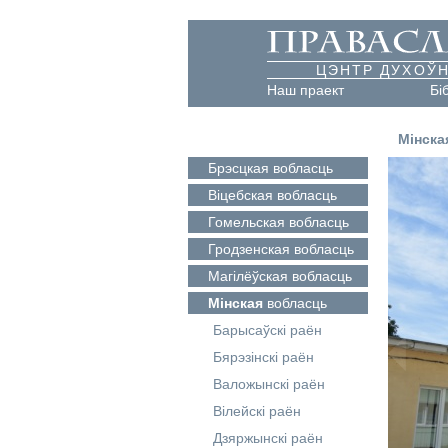
ЦЭНТР ДУХОЎН
Наш праект
Бі
Мінска
Брэсцкая
вобласць
Віцебская
вобласць
Гомельская
вобласць
Гродзенская
вобласць
Магілёўская
вобласць
Мінская
вобласць
Барысаўскі раён
Бярэзінскі раён
Валожынскі раён
Вілейскі раён
Дзяржынскі раён