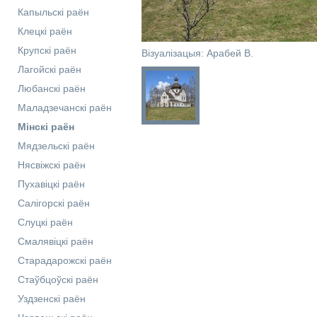
Капыльскі раён
Клецкі раён
Крупскі раён
Візуалізацыя: Арабей В.
Лагойскі раён
Любанскі раён
Маладзечанскі раён
Мінскі раён
Мядзельскі раён
Нясвіжскі раён
Пухавіцкі раён
Салігорскі раён
Слуцкі раён
Смалявіцкі раён
Старадарожскі раён
Стаўбцоўскі раён
Уздзенскі раён