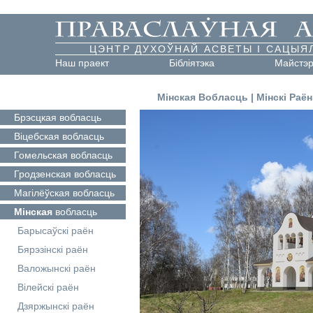
ЦЭНТР ДУХОЎНАЙ АСВЕТЫ І САЦЫЯ
Наш праект
Бібліятэка
Майстэ
Мінская Вобласць
|
Мінскі Раён
Брэсцкая
вобласць
Віцебская
вобласць
Гомельская
вобласць
Гродзенская
вобласць
Магілёўская
вобласць
Мінская
вобласць
Барысаўскі раён
Бярэзінскі раён
Валожынскі раён
Вілейскі раён
Дзяржынскі раён