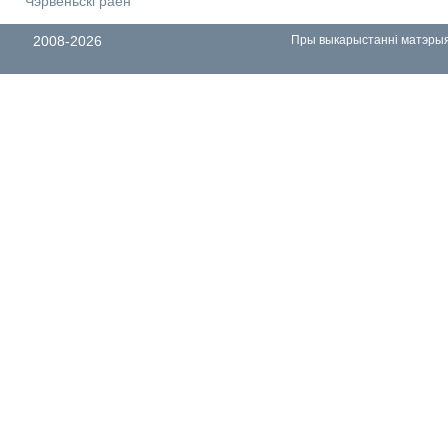
Чэрвеньскі раён
2008-2026
Пры выкарыстанні матэрыял