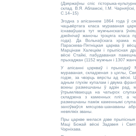
(Дзяржаўны спіс гісторыка-культур
склад. В.Я. Абламскі, І.М. Чарняўск
С.14–15)
Згодна з апісаннем 1864 года ў ся
чацьвёртага класа мураваная цар
існаваўшага тут мужчынскага ўнія
дзейнічаў жаночы трэцяга класа п
года). Да Вольнаўскага храма н
Параскева-Пятніцкая царква ў вёс
Марцінам Халецкім і прыпісная др
вёскі Стайкі, пабудаваная памеш
прыхаджан (1152 мужчын і 1307 жанч
У апісанні цэркваў і прыходаў М
мураваная, складзеная з цэглы, Свя
годзе, за чвэрць вярсты ад вёскі
адным глухім купалам і двума франт
вокны размешчаны ў адзін рад, м
ўтрымліваюцца на чатырох слупа
складзена з каменных пліт, а ча
размешчаны паміж каменнымі слупамі
захоўваўся мясцова-шанаваны аб
невялікіх званы.
Пры царкве мелася дзве прыпісныя 
Маці Божай вёскі Задзвея і Свят
Чэрніхава.