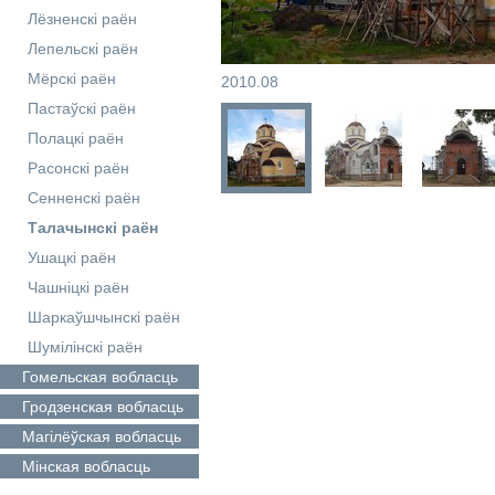
Лёзненскі раён
Лепельскі раён
Мёрскі раён
2010.08
Пастаўскі раён
Полацкі раён
Расонскі раён
Сенненскі раён
Талачынскі раён
Ушацкі раён
Чашніцкі раён
Шаркаўшчынскі раён
Шумілінскі раён
Гомельская
вобласць
Гродзенская
вобласць
Магілёўская
вобласць
Мінская
вобласць