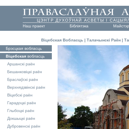
ЦЭНТР ДУХОЎНАЙ АСВЕТЫ І САЦЫЯ
Наш праект
Бібліятэка
Майстэ
Віцебская Вобласць
|
Талачынскі Раён
|
Т
Брэсцкая
вобласць
Віцебская
вобласць
Аршанскі раён
Бешанковіцкі раён
Браслаўскі раён
Верхнядзвінскі раён
Віцебскі раён
Гарадоцкі раён
Глыбоцкі раён
Докшыцкі раён
Дубровенскі раён