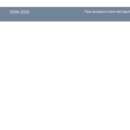
2008-2026
Пры выкарыстанні матэрыял