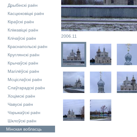
Дрыбінскі раён
Касцюковіцкі раён
Кіраўскі раён
Клімавіцкі раён
2006.11
Клічаўскі раён
Краснапольскі раён
Круглянскі раён
Крычаўскі раён
Магілёўскі раён
Мсціслаўскі раён
Слаўгарадскі раён
Хоцімскі раён
Чавускі раён
Чэрыкаўскі раён
Шклоўскі раён
Мінская
вобласць