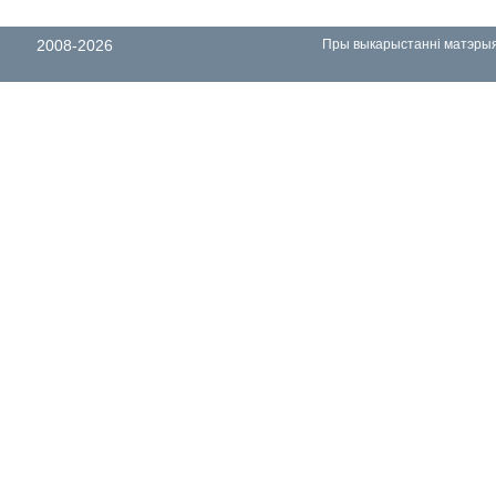
2008-2026
Пры выкарыстанні матэрыял