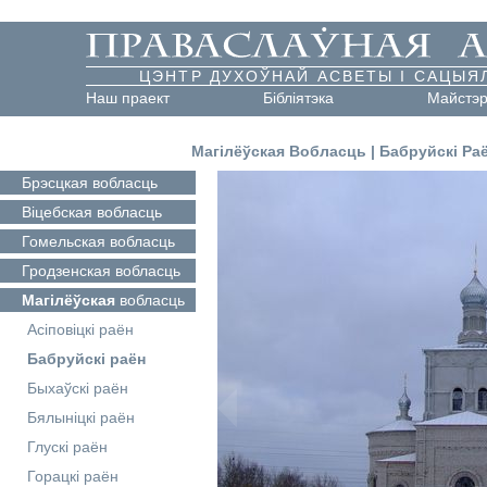
ЦЭНТР ДУХОЎНАЙ АСВЕТЫ І САЦЫЯ
Наш праект
Бібліятэка
Майстэ
Магілёўская Вобласць
|
Бабруйскі Ра
Брэсцкая
вобласць
Віцебская
вобласць
Гомельская
вобласць
Гродзенская
вобласць
Магілёўская
вобласць
Асіповіцкі раён
Бабруйскі раён
Быхаўскі раён
Бялыніцкі раён
Глускі раён
Горацкі раён