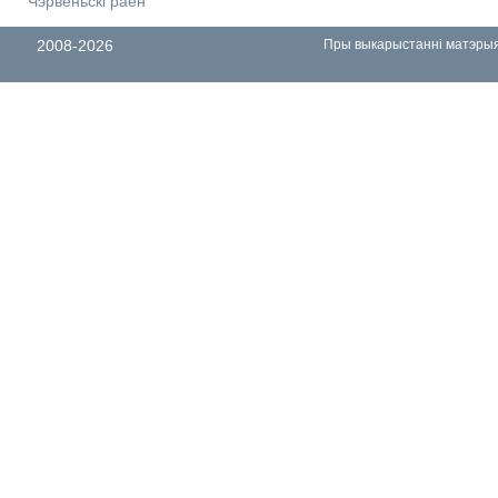
Чэрвеньскі раён
2008-2026
Пры выкарыстанні матэрыял