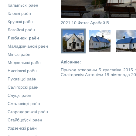
Капыльскі раён
Клецкі раён
Крупскі раён
2021.10 Фота: Арабей В.
Лагойскі раён
Любанскі раён
Маладзечанскі раён
Мінскі раён
Апісанне:
Мядзельскі раён
Прыход утвораны 5 красавіка 2015 г
Нясвіжскі раён
Салігорскім Антоніем 19 лістапада 20
Пухавіцкі раён
Салігорскі раён
Слуцкі раён
Смалявіцкі раён
Старадарожскі раён
Стаўбцоўскі раён
Уздзенскі раён