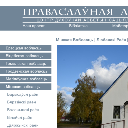
ЦЭНТР ДУХОЎНАЙ АСВЕТЫ І САЦЫЯ
Наш праект
Бібліятэка
Майстэ
Мінская Вобласць
|
Любанскі Раён
Брэсцкая
вобласць
Віцебская
вобласць
Гомельская
вобласць
Гродзенская
вобласць
Магілёўская
вобласць
Мінская
вобласць
Барысаўскі раён
Бярэзінскі раён
Валожынскі раён
Вілейскі раён
Дзяржынскі раён