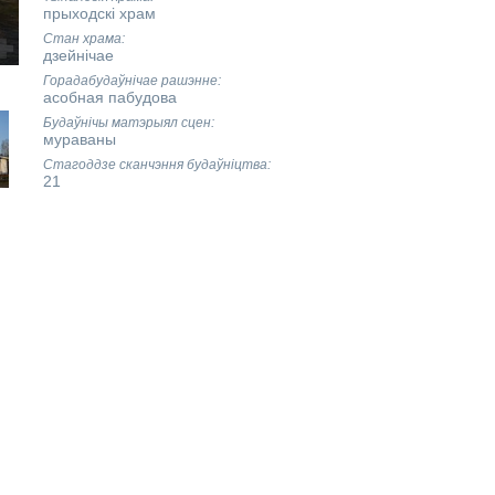
прыходскі храм
Стан храма
дзейнічае
Горадабудаўнічае рашэнне
асобная пабудова
Будаўнічы матэрыял сцен
мураваны
Стагоддзе сканчэння будаўніцтва
21