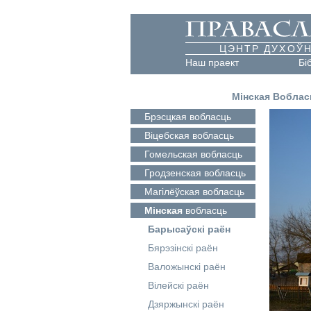
ЦЭНТР ДУХОЎН
Наш праект
Бі
Мінская Воблас
Брэсцкая
вобласць
Віцебская
вобласць
Гомельская
вобласць
Гродзенская
вобласць
Магілёўская
вобласць
Мінская
вобласць
Барысаўскі раён
Бярэзінскі раён
Валожынскі раён
Вілейскі раён
Дзяржынскі раён