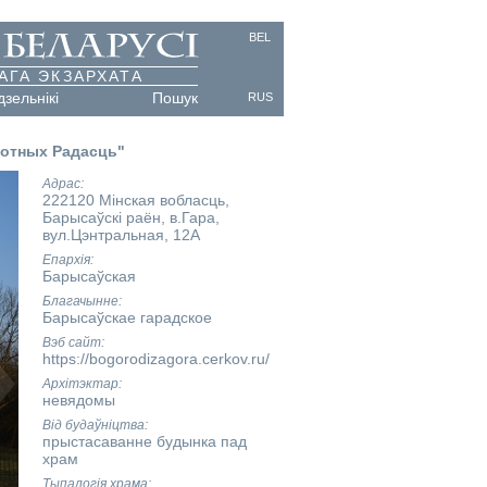
BEL
АГА ЭКЗАРХАТА
дзельнікі
Пошук
RUS
ротных Радасць"
Адрас
222120 Мінская вобласць,
Барысаўскі раён, в.Гара,
вул.Цэнтральная, 12А
Епархія
Барысаўская
Благачынне
Барысаўскае гарадское
Вэб сайт
https://bogorodizagora.cerkov.ru/
Архітэктар
невядомы
Від будаўніцтва
прыстасаванне будынка пад
храм
Тыпалогія храма