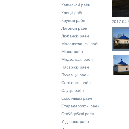
Капыльскі раён
Клецкі раён
Крупскі раён
2017.04 
Лагойскі раён
Любанскі раён
Маладзечанскі раён
Мінскі раён
Мядзельскі раён
Нясвіжскі раён
Пухавіцкі раён
Салігорскі раён
Слуцкі раён
Смалявіцкі раён
Старадарожскі раён
Стаўбцоўскі раён
Уздзенскі раён