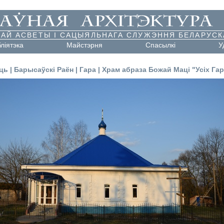
АЙ АСВЕТЫ І САЦЫЯЛЬНАГА СЛУЖЭННЯ БЕЛАРУСК
бліятэка
Майстэрня
Cпасылкі
У
ць
|
Барысаўскі Раён
|
Гара
|
Храм абраза Божай Маці "Усіх Га