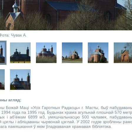
Фота: Чувак А.
чны агляд:
ны Божай Маці «Усіх Гаротных Радасць» г. Масты, быў пабудаван
 1994 года па 1995 год. Будынак храма агульнай плошчай 570 мет
ных і аб'ёмам 6899 м3, умяшчальнасцю 500 чалавек, пабудаван
ай цэглы і абліцаваны чырвонай цэглай. У 2002 годзе зроблены рам
ага памяшкання ў якім ўладкаваная храмавая бібліятэка.