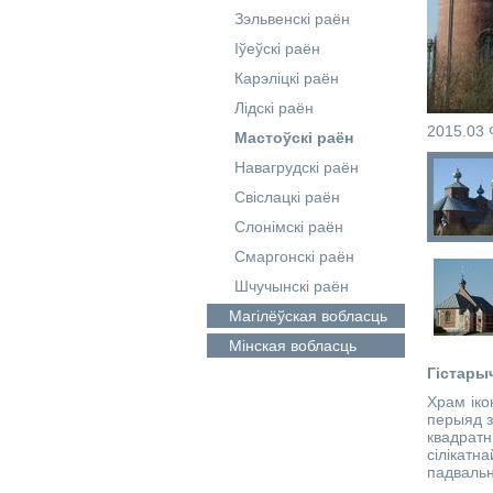
Зэльвенскі раён
Іўеўскі раён
Карэліцкі раён
Лідскі раён
2015.03 
Мастоўскі раён
Навагрудскі раён
Свіслацкі раён
Слонімскі раён
Смаргонскі раён
Шчучынскі раён
Магілёўская
вобласць
Мінская
вобласць
Гістары
Храм іко
перыяд з
квадрат
сілікатн
падвальн