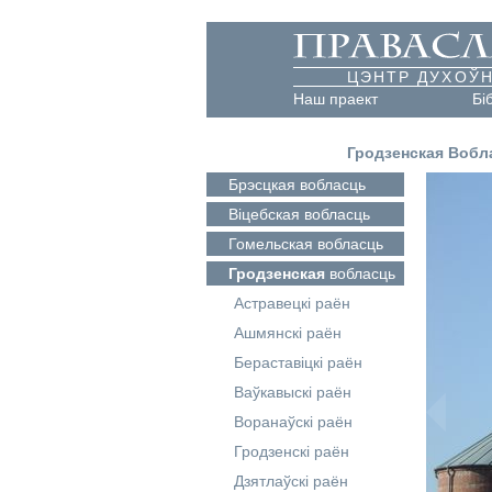
ЦЭНТР ДУХОЎН
Наш праект
Бі
Гродзенская Вобл
Брэсцкая
вобласць
Віцебская
вобласць
Гомельская
вобласць
Гродзенская
вобласць
Астравецкі раён
Ашмянскі раён
Бераставіцкі раён
Ваўкавыскі раён
Воранаўскі раён
Гродзенскі раён
Дзятлаўскі раён