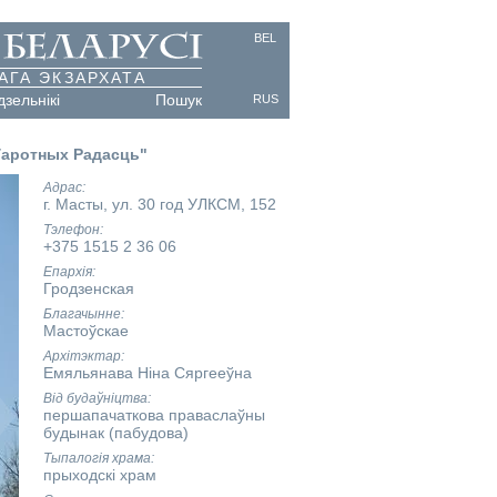
BEL
АГА ЭКЗАРХАТА
дзельнікі
Пошук
RUS
Гаротных Радасць"
Адрас
г. Масты, ул. 30 год УЛКСМ, 152
Тэлефон
+375 1515 2 36 06
Епархія
Гродзенская
Благачынне
Мастоўскае
Архітэктар
Емяльянава Ніна Сяргееўна
Від будаўніцтва
першапачаткова праваслаўны
будынак (пабудова)
Тыпалогія храма
прыходскі храм