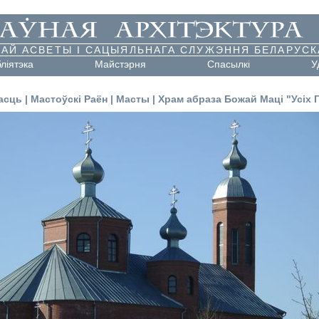
АЙ АСВЕТЫ І САЦЫЯЛЬНАГА СЛУЖЭННЯ БЕЛАРУСК
бліятэка
Майстэрня
Cпасылкі
У
асць
|
Мастоўскі Раён
|
Масты
|
Храм абраза Божай Маці "Усіх 