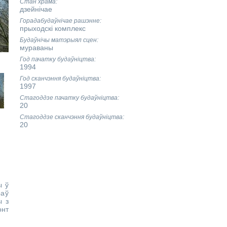
Стан храма
дзейнічае
Горадабудаўнічае рашэнне
прыходскі комплекс
Будаўнічы матэрыял сцен
мураваны
Год пачатку будаўніцтва
1994
Год сканчэння будаўніцтва
1997
Стагоддзе пачатку будаўніцтва
20
Стагоддзе сканчэння будаўніцтва
20
ы ў
раў
ы з
онт