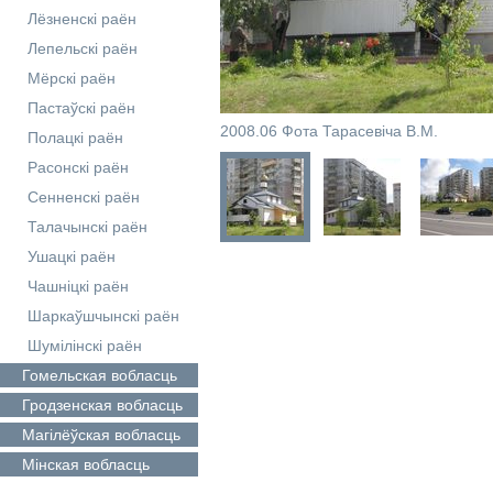
Лёзненскі раён
Лепельскі раён
Мёрскі раён
Пастаўскі раён
2008.06 Фота Тарасевіча В.М.
Полацкі раён
Расонскі раён
Сенненскі раён
Талачынскі раён
Ушацкі раён
Чашніцкі раён
Шаркаўшчынскі раён
Шумілінскі раён
Гомельская
вобласць
Гродзенская
вобласць
Магілёўская
вобласць
Мінская
вобласць