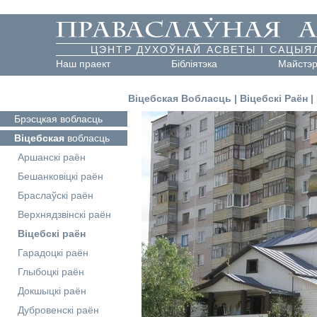
ЦЭНТР ДУХОЎНАЙ АСВЕТЫ І САЦЫЯ
Наш праект
Бібліятэка
Майстэ
Віцебская Вобласць
|
Віцебскі Раён
|
Брэсцкая
вобласць
Віцебская
вобласць
Аршанскі раён
Бешанковіцкі раён
Браслаўскі раён
Верхнядзвінскі раён
Віцебскі раён
Гарадоцкі раён
Глыбоцкі раён
Докшыцкі раён
Дубровенскі раён