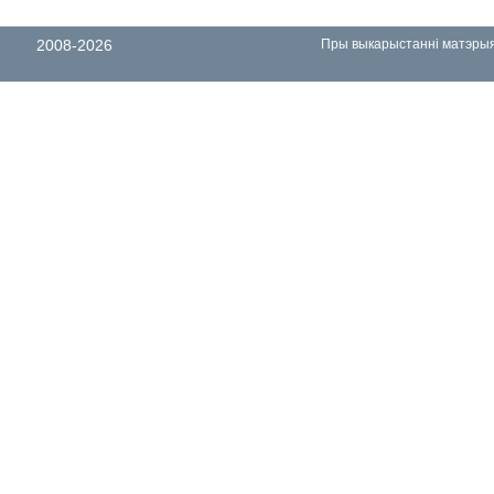
2008-2026
Пры выкарыстанні матэрыял