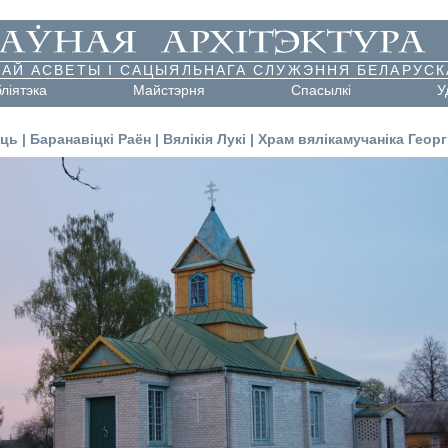
АЙ АСВЕТЫ І САЦЫЯЛЬНАГА СЛУЖЭННЯ БЕЛАРУСК
бліятэка
Майстэрня
Cпасылкі
У
сць
|
Баранавіцкі Раён
|
Вялікія Лукі
|
Храм вялікамучаніка Геор