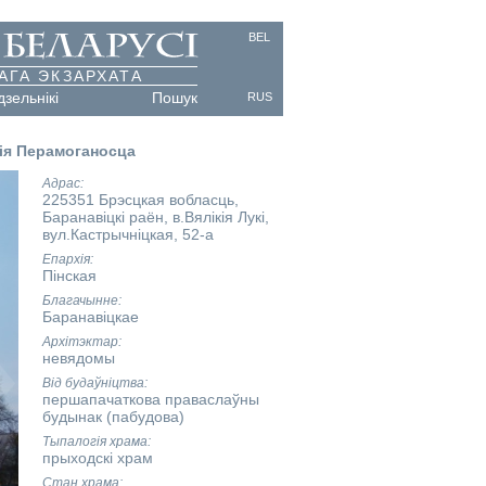
BEL
АГА ЭКЗАРХАТА
дзельнікі
Пошук
RUS
гія Перамоганосца
Адрас
225351 Брэсцкая вобласць,
Баранавіцкі раён, в.Вялікія Лукі,
вул.Кастрычніцкая, 52-а
Епархія
Пінская
Благачынне
Баранавіцкае
Архітэктар
невядомы
Від будаўніцтва
першапачаткова праваслаўны
будынак (пабудова)
Тыпалогія храма
прыходскі храм
Стан храма