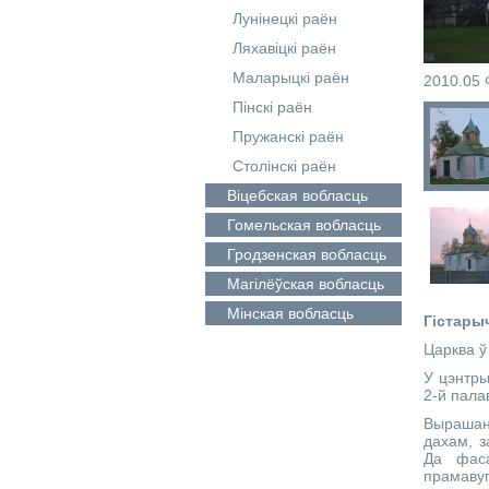
Лунінецкі раён
Ляхавіцкі раён
Маларыцкі раён
2010.05 
Пінскі раён
Пружанскі раён
Столінскі раён
Віцебская
вобласць
Гомельская
вобласць
Гродзенская
вобласць
Магілёўская
вобласць
Мінская
вобласць
Гістары
Царква ў
У цэнтры
2-й палав
Вырашан
дахам, 
Да фаса
прамаву