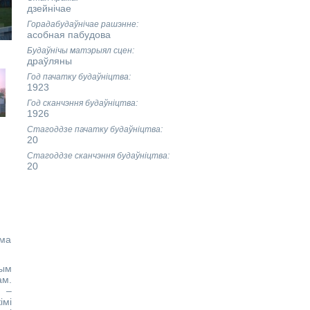
дзейнічае
Горадабудаўнічае рашэнне
асобная пабудова
Будаўнічы матэрыял сцен
драўляны
Год пачатку будаўніцтва
1923
Год сканчэння будаўніцтва
1926
Стагоддзе пачатку будаўніцтва
20
Стагоддзе сканчэння будаўніцтва
20
ама
ым
ам.
 –
імі