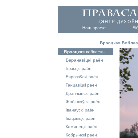
ЦЭНТР ДУХОЎН
Наш праект
Бі
Брэсцкая Вобла
Брэсцкая
вобласць
Баранавіцкі раён
Брэсцкі раён
Бярозаўскі раён
Ганцавіцкі раён
Драгічынскі раён
Жабінкаўскі раён
Іванаўскі раён
Івацэвіцкі раён
Камянецкі раён
Кобрынскі раён