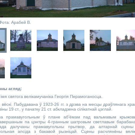
Фота: Арабей В.
чны агляд:
 імя святога велікамучаніка Георгія Перамоганосца.
 вёскі. Пабудавана ў 1923-26 гг. з дрэва на месцы драўлянага хр
іны 19 ст., у пачатку 21 ст. абкладзена сілікатнай цэглай.
а прамавугольным ў плане аб’ёмам пад вальмавым крыжов
завершаным па цэнтры 4-гранным шатровым светлавым барабан
да далучаны прамавугольны прытвор, да алтарнай сцяны
гольная апсіда з бакавой рызніцай. Сцены расчлянёны вялік