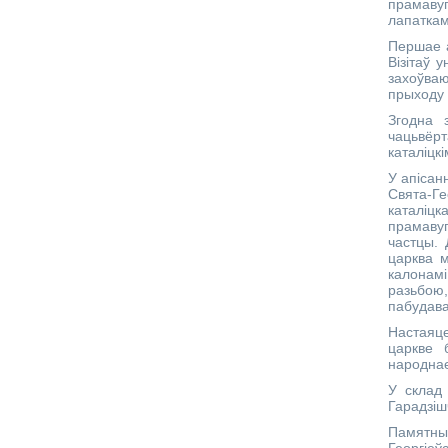
прамавуг
лапаткам
Першае а
Візітаў 
захоўва
прыходу 
Згодна 
чацьвёр
каталіцк
У апісан
Свята-Г
каталіц
прамаву
частцы. 
царква м
калонамі
разьбою
пабудава
Настаяце
царкве 
народнае
У склад 
Гарадзіш
Памятны