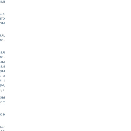
ымі
тах
што
ом
ая,
ма-
ная
ма-
ным
най
тры
с з
і і
цы,
да.
Пры
нае
лое
та-