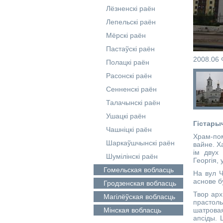
Лёзненскі раён
Лепельскі раён
Мёрскі раён
Пастаўскі раён
2008.06 
Полацкі раён
Расонскі раён
Сенненскі раён
Талачынскі раён
Ушацкі раён
Гістары
Чашніцкі раён
Храм-пом
Шаркаўшчынскі раён
вайне. Х
ім двух
Шумілінскі раён
Георгія,
Гомельская
вобласць
На вул Ч
аснове б
Гродзенская
вобласць
Твор арх
Магілёўская
вобласць
прастол
Мінская
вобласць
шатровая
апсіды. 