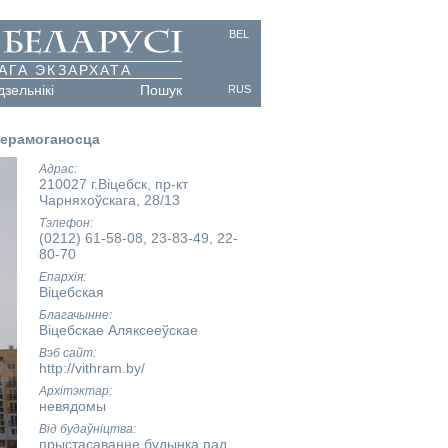
BEL
АГА ЭКЗАРХАТА
дзельнікі
Пошук
RUS
 Перамоганосца
Адрас
210027 г.Віцебск, пр-кт
Чарняхоўскага, 28/13
Тэлефон
(0212) 61-58-08, 23-83-49, 22-
80-70
Епархія
Віцебская
Благачынне
Віцебскае Аляксееўскае
Вэб сайт
http://vithram.by/
Архітэктар
невядомы
Від будаўніцтва
прыстасаванне будынка пад