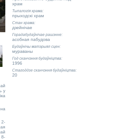
храм
Тыпалогія храма
прыходскі храм
Стан храма
дзейнічае
Горадабудаўнічае рашэнне
асобная пабудова
Будаўнічы матэрыял сцен
мураваны
Год сканчэння будаўніцтва
1996
Стагоддзе сканчэння будаўніцтва
20
най
ь у
іка
 на
 2-
ная
лай
 8-