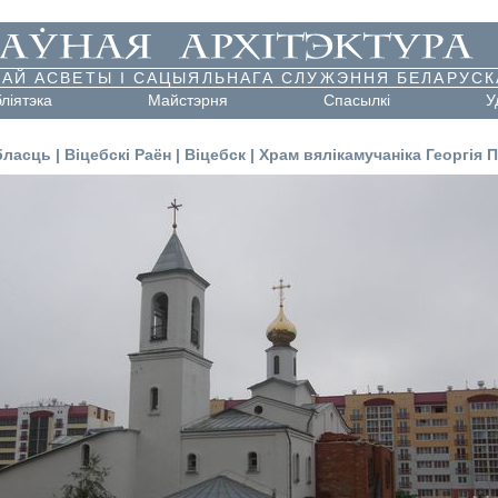
АЙ АСВЕТЫ І САЦЫЯЛЬНАГА СЛУЖЭННЯ БЕЛАРУСК
бліятэка
Майстэрня
Cпасылкі
У
бласць
|
Віцебскі Раён
|
Віцебск
|
Храм вялікамучаніка Георгія