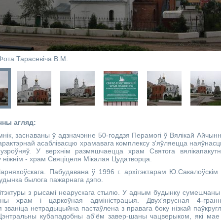
Фота Тарасевіча В.М.
чны агляд:
нік, заснаваны ў адзначэнне 50-годдзя Перамогі ў Вялікай Айчын
арактэрнай асаблівасцю храмавага комплексу з'яўляецца наяўнасц
 узроўняў. У верхнім размяшчаецца храм Святога вялікапакутн
 у ніжнім - храм Свяціцеля Мікалая Цудатворца.
арняхоўскага. Пабудавана ў 1996 г. архітэктарам Ю.Сакалоўскім
удынка былога пажарнага дэпо.
ітэктуры з рысамі неарускага стылю. У адным будынку сумешчаны
ьны храм і царкоўная адміністрацыя. Двух'ярусная 4-гран
 званіца нетрадыцыйна пастаўлена з правага боку нізкай паўкруг
Цэнтральны кубападобны аб'ём завер-шаны чацверыком, які мае