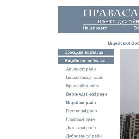
ЦЭНТР ДУХОЎН
Наш праект
Бі
Віцебская Во
Брэсцкая
вобласць
Віцебская
вобласць
Аршанскі раён
Бешанковіцкі раён
Браслаўскі раён
Верхнядзвінскі раён
Віцебскі раён
Гарадоцкі раён
Глыбоцкі раён
Докшыцкі раён
Дубровенскі раён