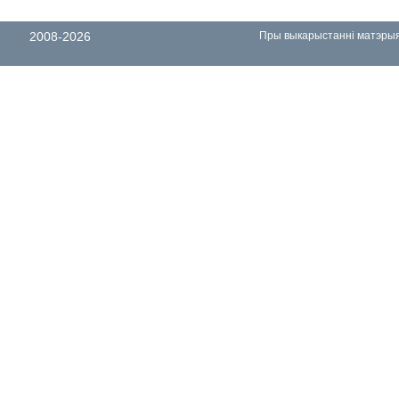
2008-2026
Пры выкарыстанні матэрыял