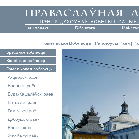
ЦЭНТР ДУХОЎНАЙ АСВЕТЫ І САЦЫЯ
Наш праект
Бібліятэка
Майстэ
Гомельская Вобласць
|
Рагачоўскі Раён
|
Ра
Брэсцкая
вобласць
Віцебская
вобласць
Гомельская
вобласць
Акцябрскі раён
Брагінскі раён
Буда-Кашалёўскі раён
Веткаўскі раён
Гомельскі раён
Добрушскі раён
Ельскі раён
Жлобінскі раён