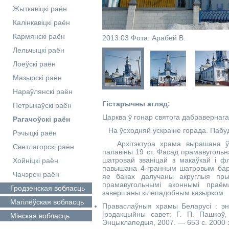
Жыткавіцкі раён
Калінкавіцкі раён
Кармянскі раён
2013.03 Фота: Арабей В.
Лельчыцкі раён
Лоеўскі раён
Мазырскі раён
Нараўлянскі раён
Гістарычны агляд:
Петрыкаўскі раён
Царква ў гонар святога дабравернаг
Рагачоўскі раён
На ўсходняй ускраіне горада. Пабуда
Рэчыцкі раён
Архітэктура храма вырашана ў т
Светлагорскі раён
палавіны 19 ст. Фасад прамавугольн
шатровай званіцай з макаўкай і фл
Хойніцкі раён
павышана 4-гранным шатровым бар
Чачэрскі раён
яе баках далучаны акруглыя пры
прамавугольнымі аконнымі праём
Гродзенская
вобласць
завершаны кілепадобным казырком.
Магілёўская
вобласць
Праваслаўныя храмы Беларусі : энц
[рэдакцыйны савет: Г. П. Пашкоў,
Мінская
вобласць
Энцыклапедыя, 2007. — 653 с. 2000 