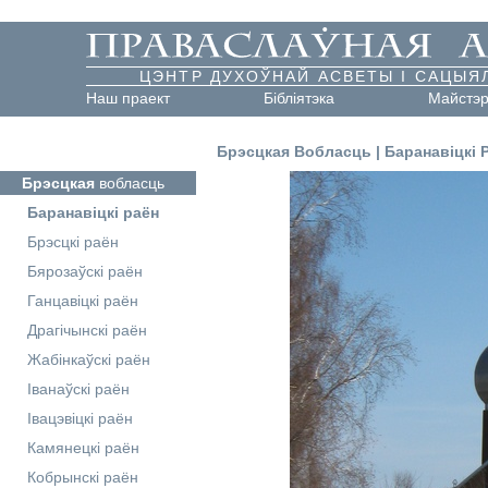
ЦЭНТР ДУХОЎНАЙ АСВЕТЫ І САЦЫЯ
Наш праект
Бібліятэка
Майстэ
Брэсцкая Вобласць
|
Баранавіцкі 
Брэсцкая
вобласць
Баранавіцкі раён
Брэсцкі раён
Бярозаўскі раён
Ганцавіцкі раён
Драгічынскі раён
Жабінкаўскі раён
Іванаўскі раён
Івацэвіцкі раён
Камянецкі раён
Кобрынскі раён