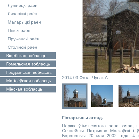
Лунінецкі раён
Ляхавіцкі раён
Маларыцкі раён
Пінскі раён
Пружанскі раён
Столінскі раён
Віцебская
вобласць
Гомельская
вобласць
Гродзенская
вобласць
2014.03 Фота: Чувак А.
Магілёўская
вобласць
Мінская
вобласць
Гістарычны агляд:
Царква ў імя святога Іаана ваяра, г
Свяцейшы Патрыярх Маскоўскі і ўся
Баранавічы 20 мая 2002 года. 4 к