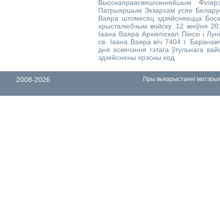
Высокапраасвяшчэннейшым Філарэ
Патрыяршым Экзархам усяе Беларусі.
Ваяра штомесяц здзяйсняецца Боска
хрысталюбчым войску. 12 жніўня 201
Іаана Ваяра Архіепіскап Пінскі і Лу
св. Іаана Ваяра в/ч 7404 г. Баранав
дня асвячэння гэтага ўтульнага вайс
здзейснены хрэсны ход.
2008-2026
Пры выкарыстанні матэрыял