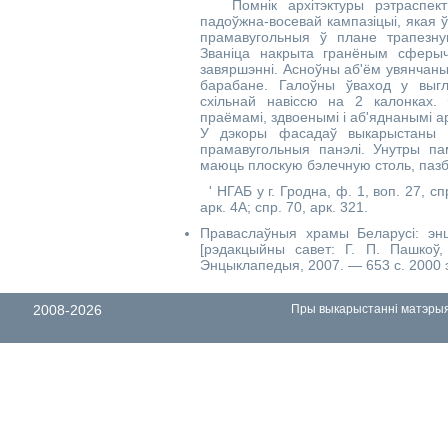
Помнік архітэктуры рэтраспекты
падоўжна-восевай кампазіцыі, якая 
прамавугольныя ў плане трапезну
Званіца накрыта гранёным сферыч
завяршэнні. Асноўны аб'ём увянчан
барабане. Галоўны ўваход у выг
схільнай навіссю на 2 калонках.
праёмамі, здвоенымі і аб'яднанымі 
У дэкоры фасадаў выкарыстаны р
прамавугольныя панэлі. Унутры па
маюць плоскую бэлечную столь, пазб
' НГАБ у г. Гродна, ф. 1, воп. 27, спр
арк. 4А; спр. 70, арк. 321.
Праваслаўныя храмы Беларусі: энц
[рэдакцыйны савет: Г. П. Пашкоў,
Энцыклапедыя, 2007. — 653 с. 2000 
2008-2026
Пры выкарыстанні матэрыял