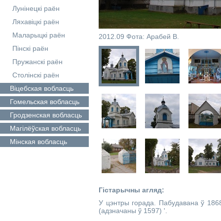
Лунінецкі раён
Ляхавіцкі раён
Маларыцкі раён
2012.09 Фота: Арабей В.
Пінскі раён
Пружанскі раён
Столінскі раён
Віцебская
вобласць
Гомельская
вобласць
Гродзенская
вобласць
Магілёўская
вобласць
Мінская
вобласць
Гістарычны агляд:
У цэнтры горада. Пабудавана ў 1868
(адзначаны ў 1597) '.