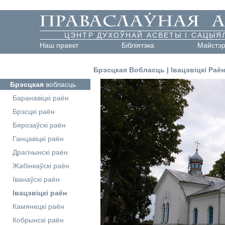
ЦЭНТР ДУХОЎНАЙ АСВЕТЫ І САЦЫЯ
Наш праект
Бібліятэка
Майстэ
Брэсцкая Вобласць
|
Івацэвіцкі Раён
Брэсцкая
вобласць
Баранавіцкі раён
Брэсцкі раён
Бярозаўскі раён
Ганцавіцкі раён
Драгічынскі раён
Жабінкаўскі раён
Іванаўскі раён
Івацэвіцкі раён
Камянецкі раён
Кобрынскі раён