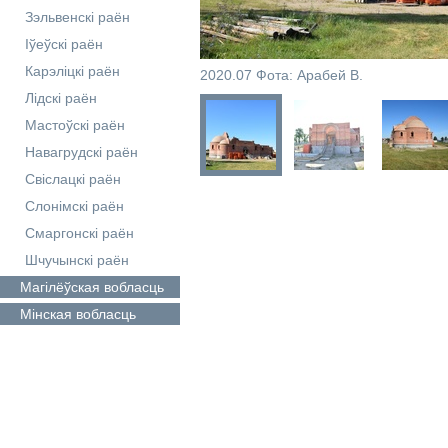
Зэльвенскі раён
Іўеўскі раён
Карэліцкі раён
2020.07 Фота: Арабей В.
Лідскі раён
Мастоўскі раён
Навагрудскі раён
Свіслацкі раён
Слонімскі раён
Смаргонскі раён
Шчучынскі раён
Магілёўская
вобласць
Мінская
вобласць