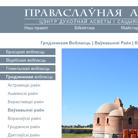
ЦЭНТР ДУХОЎНАЙ АСВЕТЫ І САЦЫЯ
Наш праект
Бібліятэка
Майстэ
Гродзенская Вобласць
|
Ваўкавыскі Раён
|
В
Брэсцкая
вобласць
Віцебская
вобласць
Гомельская
вобласць
Гродзенская
вобласць
Астравецкі раён
Ашмянскі раён
Бераставіцкі раён
Ваўкавыскі раён
Воранаўскі раён
Гродзенскі раён
Дзятлаўскі раён