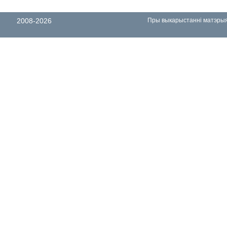
2008-2026
Пры выкарыстанні матэрыял