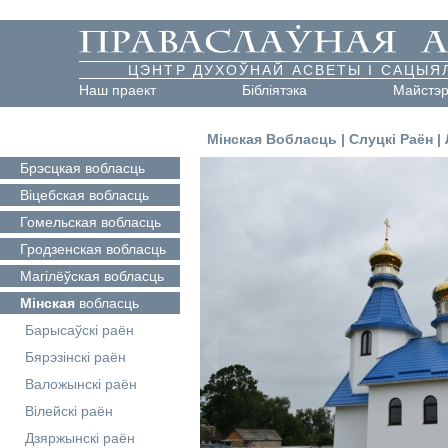
ЦЭНТР ДУХОЎНАЙ АСВЕТЫ І САЦЫЯ
Наш праект
Бібліятэка
Майстэ
Мінская Вобласць
|
Слуцкі Раён
|
Брэсцкая
вобласць
Віцебская
вобласць
Гомельская
вобласць
Гродзенская
вобласць
Магілёўская
вобласць
Мінская
вобласць
Барысаўскі раён
Бярэзінскі раён
Валожынскі раён
Вілейскі раён
Дзяржынскі раён