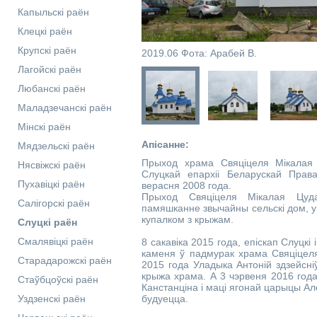
Капыльскі раён
Клецкі раён
Крупскі раён
2019.06 Фота: Арабей В.
Лагойскі раён
Любанскі раён
Маладзечанскі раён
Мінскі раён
Апісанне:
Мядзельскі раён
Прыход храма Свяціцеля Мікалая 
Нясвіжскі раён
Слуцкай епархіі Беларускай Прав
Пухавіцкі раён
верасня 2008 года.
Прыход Свяціцеля Мікалая Цуда
Салігорскі раён
памяшканне звычайны сельскі дом, 
купалком з крыжам.
Слуцкі раён
Смалявіцкі раён
8 сакавіка 2015 года, епіскап Слуцкі 
каменя ў падмурак храма Свяціцеля
Старадарожскі раён
2015 года Уладыка Антоній здзейсні
крыжа храма. А 3 чэрвеня 2016 года
Стаўбцоўскі раён
Канстанціна і маці ягонай царыцы Ал
Уздзенскі раён
будуецца.