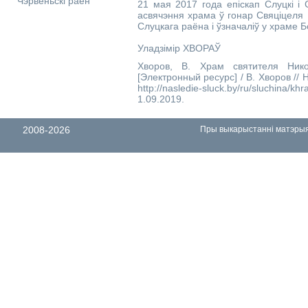
Чэрвеньскі раён
21 мая 2017 года епіскап Слуцкі і С
асвячэння храма ў гонар Свяціцеля 
Слуцкага раёна і ўзначаліў у храме Б
Уладзімір ХВОРАЎ
Хворов, В. Храм святителя Ник
[Электронный ресурс] / В. Хворов //
http://nasledie-sluck.by/ru/sluchina
1.09.2019.
2008-2026
Пры выкарыстанні матэрыял