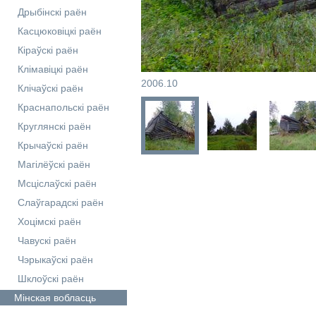
Дрыбінскі раён
Касцюковіцкі раён
Кіраўскі раён
Клімавіцкі раён
2006.10
Клічаўскі раён
Краснапольскі раён
Круглянскі раён
Крычаўскі раён
Магілёўскі раён
Мсціслаўскі раён
Слаўгарадскі раён
Хоцімскі раён
Чавускі раён
Чэрыкаўскі раён
Шклоўскі раён
Мінская
вобласць