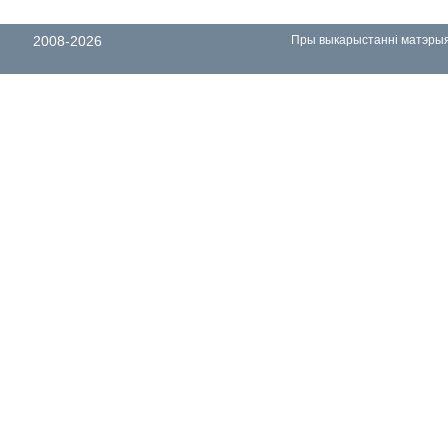
2008-2026
Пры выкарыстанні матэрыял