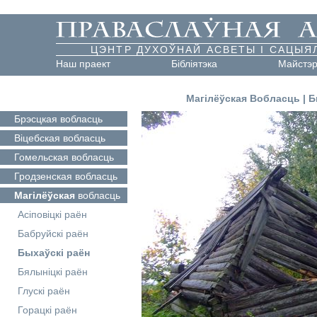
ЦЭНТР ДУХОЎНАЙ АСВЕТЫ І САЦЫЯ
Наш праект
Бібліятэка
Майстэ
Магілёўская Вобласць
|
Б
Брэсцкая
вобласць
Віцебская
вобласць
Гомельская
вобласць
Гродзенская
вобласць
Магілёўская
вобласць
Асіповіцкі раён
Бабруйскі раён
Быхаўскі раён
Бялыніцкі раён
Глускі раён
Горацкі раён