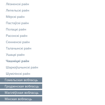
Лёзненскі раён
Лепельскі раён
Мёрскі раён
Пастаўскі раён
Полацкі раён
Расонскі раён
Сенненскі раён
Талачынскі раён
Ушацкі раён
Чашніцкі раён
Шаркаўшчынскі раён
Шумілінскі раён
Гомельская
вобласць
Гродзенская
вобласць
Магілёўская
вобласць
Мінская
вобласць