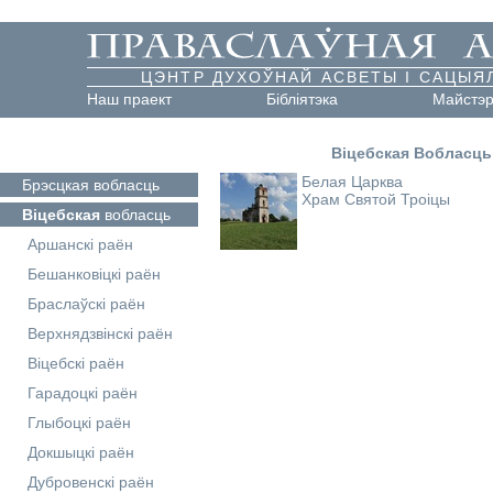
ЦЭНТР ДУХОЎНАЙ АСВЕТЫ І САЦЫЯ
Наш праект
Бібліятэка
Майстэ
Віцебская Вобласць
Белая Царква
Брэсцкая
вобласць
Храм Святой Троіцы
Віцебская
вобласць
Аршанскі раён
Бешанковіцкі раён
Браслаўскі раён
Верхнядзвінскі раён
Віцебскі раён
Гарадоцкі раён
Глыбоцкі раён
Докшыцкі раён
Дубровенскі раён