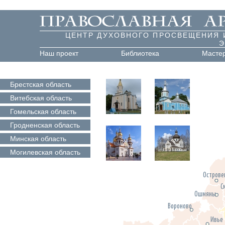
ЦЕНТР ДУХОВНОГО ПРОСВЕЩЕНИЯ 
Э
Наш проект
Библиотека
Масте
Брестская
область
Витебская
область
Гомельская
область
Гродненская
область
Минская
область
Могилевская
область
Острове
С
Ошмяны
Вороново
Ивье